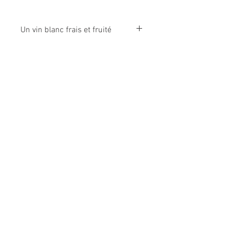
Un vin blanc frais et fruité
100% Vermentino
Frais de port
Vinification :
Fermentation par des levures indigènes
Expédition à partir de 6 bouteilles
12% - Vin biologique - Produit de France
en France métropolitaine(devis pour autres
destinations)
Au delà de
18 bouteilles
, nous contacter.
Panachage possible
Distillerie locale :
© 2023 by Lora Besson